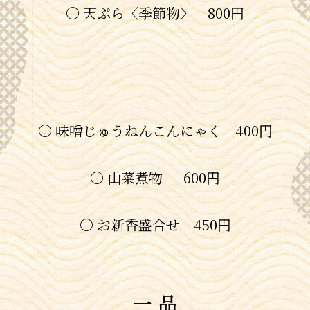
〇 天ぷら〈季節物〉 800円
〇 味噌じゅうねんこんにゃく 400円
〇 山菜煮物 600円
〇 お新香盛合せ 450円
一 品