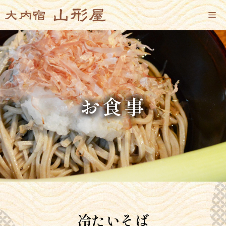
コ
メ
ン
テ
ン
ニ
ツ
へ
ス
ュ
キ
ッ
お食事
プ
ー
冷たいそば