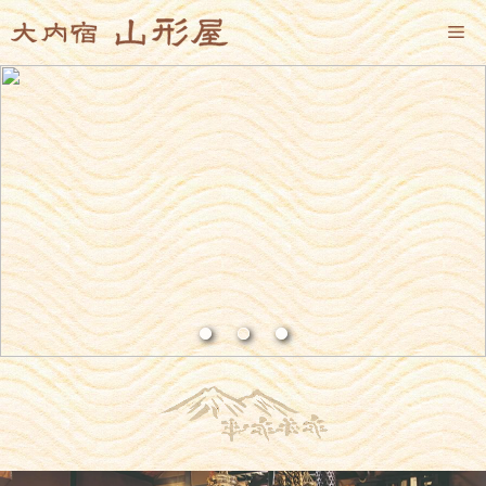
コ
メ
ン
テ
ン
ニ
ツ
へ
ス
ュ
キ
ッ
プ
ー